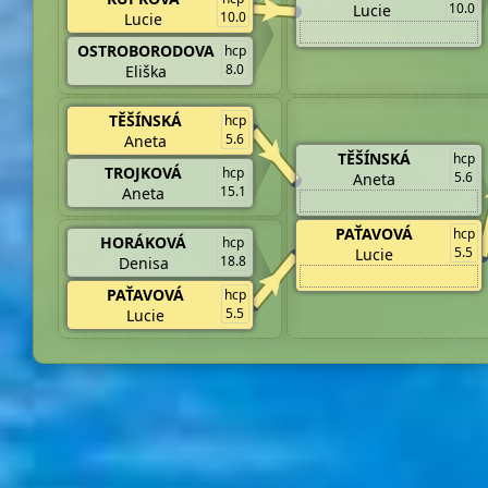
10.0
Lucie
10.0
Lucie
OSTROBORODOVA
hcp
8.0
Eliška
TĚŠÍNSKÁ
hcp
5.6
Aneta
TĚŠÍNSKÁ
hcp
TROJKOVÁ
hcp
5.6
Aneta
15.1
Aneta
PAŤAVOVÁ
hcp
HORÁKOVÁ
hcp
5.5
Lucie
18.8
Denisa
PAŤAVOVÁ
hcp
5.5
Lucie